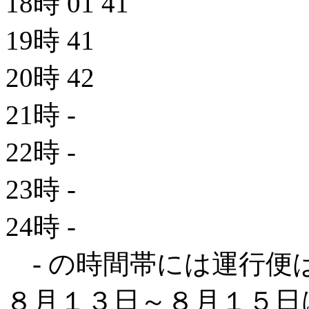
18時
01
41
19時
41
20時
42
21時
-
22時
-
23時
-
24時
-
- の時間帯には運行便
８月１３日～８月１５日