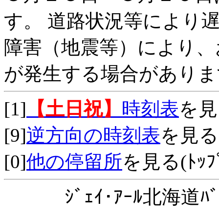
す。 道路状況等により
障害（地震等）により、
が発生する場合がありま
[1]
【土日祝】
時刻表
を見
[9]
逆方向の時刻表
を見る
[0]
他の停留所
を見る(ﾄｯﾌﾟ
ｼﾞｪｲ･ｱｰﾙ北海道ﾊﾞ