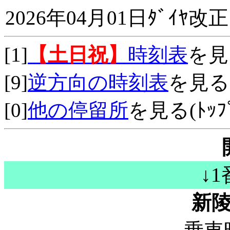
2026年04月01日ﾀﾞｲﾔ改正
[1]
【土日祝】
時刻表
を見
[9]
逆方向の時刻表
を見る
[0]
他の停留所
を見る(ﾄｯﾌﾟ
↓
新