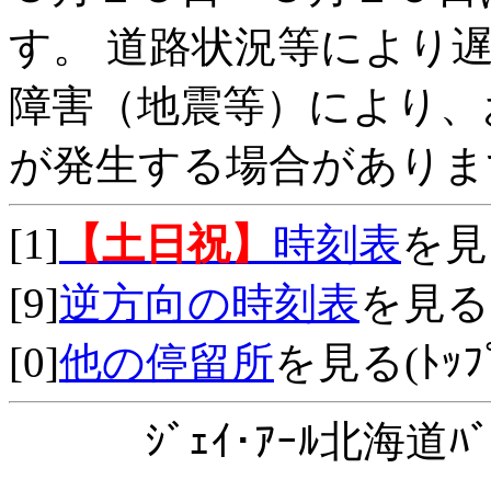
す。 道路状況等により
障害（地震等）により、
が発生する場合がありま
[1]
【土日祝】
時刻表
を見
[9]
逆方向の時刻表
を見る
[0]
他の停留所
を見る(ﾄｯﾌﾟ
ｼﾞｪｲ･ｱｰﾙ北海道ﾊﾞ