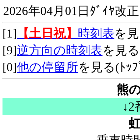
2026年04月01日ﾀﾞｲﾔ改正
[1]
【土日祝】
時刻表
を見
[9]
逆方向の時刻表
を見る
[0]
他の停留所
を見る(ﾄｯﾌﾟ
熊
↓