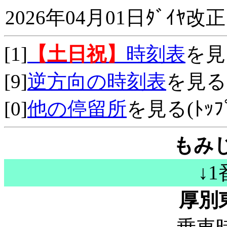
2026年04月01日ﾀﾞｲﾔ改正
[1]
【土日祝】
時刻表
を見
[9]
逆方向の時刻表
を見る
[0]
他の停留所
を見る(ﾄｯﾌﾟ
もみ
↓
厚別