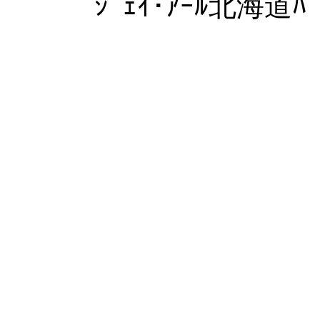
ｼﾞｪｲ･ｱｰﾙ北海道ﾊﾞ