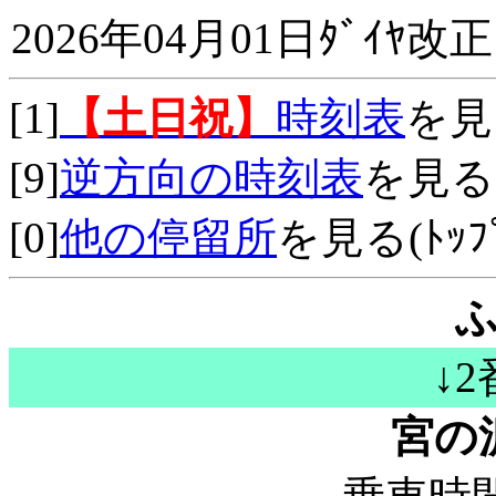
2026年04月01日ﾀﾞｲﾔ改正
[1]
【土日祝】
時刻表
を見
[9]
逆方向の時刻表
を見る
[0]
他の停留所
を見る(ﾄｯﾌﾟ
↓
宮の