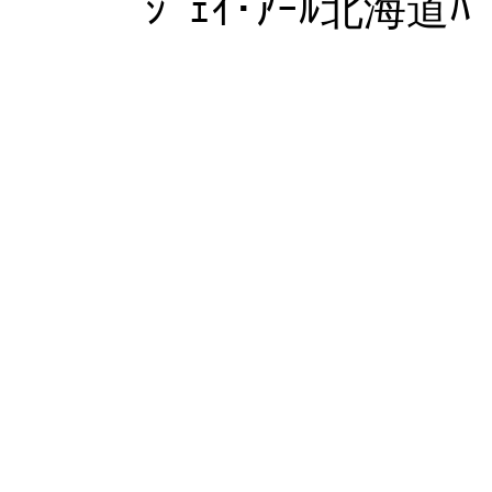
ｼﾞｪｲ･ｱｰﾙ北海道ﾊﾞ