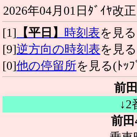
2026年04月01日ﾀﾞｲﾔ改正
[1]
【平日】
時刻表
を見る
[9]
逆方向の時刻表
を見る
[0]
他の停留所
を見る(ﾄｯﾌﾟ
前田
↓
前田