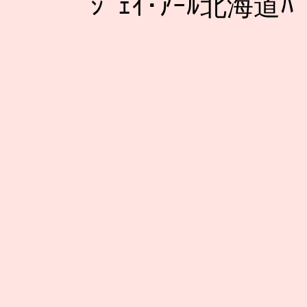
ｼﾞｪｲ･ｱｰﾙ北海道ﾊﾞ