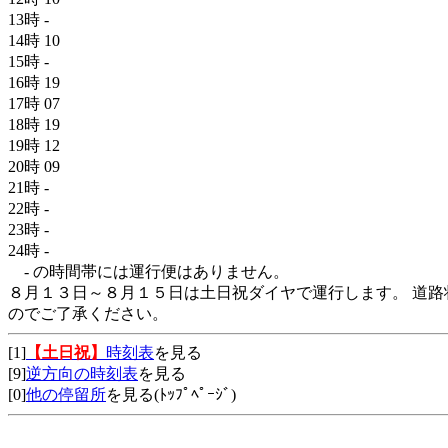
13時
-
14時
10
15時
-
16時
19
17時
07
18時
19
19時
12
20時
09
21時
-
22時
-
23時
-
24時
-
- の時間帯には運行便はありません。
８月１３日～８月１５日は土日祝ダイヤで運行します。 道路
のでご了承ください。
[1]
【土日祝】
時刻表
を見る
[9]
逆方向の時刻表
を見る
[0]
他の停留所
を見る(ﾄｯﾌﾟﾍﾟｰｼﾞ)