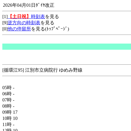
2026年04月01日ﾀﾞｲﾔ改正
[1]
【土日祝】
時刻表
を見る
[9]
逆方向の時刻表
を見る
[0]
他の停留所
を見る(ﾄｯﾌﾟﾍﾟｰｼﾞ)
[循環江95] 江別市立病院行 ゆめみ野線
05時
-
06時
-
07時
-
08時
-
09時
17
10時
10
11時
-
12時
10