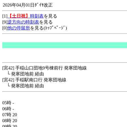
2026年04月01日ﾀﾞｲﾔ改正
[1]
【土日祝】
時刻表
を見る
[9]
逆方向の時刻表
を見る
[0]
他の停留所
を見る(ﾄｯﾌﾟﾍﾟｰｼﾞ)
[宮42] 手稲山口団地9号棟前行 発寒団地線
└ 発寒団地前 経由
[宮42] 手稲駅南口行 発寒団地線
└ 発寒団地前 経由
05時
-
06時
-
07時
20
08時
20
09時
20