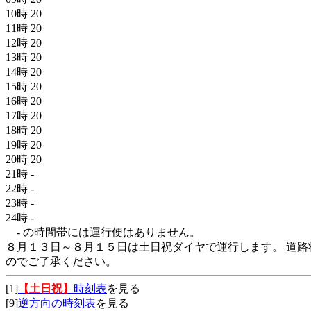
10時
20
11時
20
12時
20
13時
20
14時
20
15時
20
16時
20
17時
20
18時
20
19時
20
20時
20
21時
-
22時
-
23時
-
24時
-
- の時間帯には運行便はありません。
８月１３日～８月１５日は土日祝ダイヤで運行します。 道路
のでご了承ください。
[1]
【土日祝】
時刻表
を見る
[9]
逆方向の時刻表
を見る