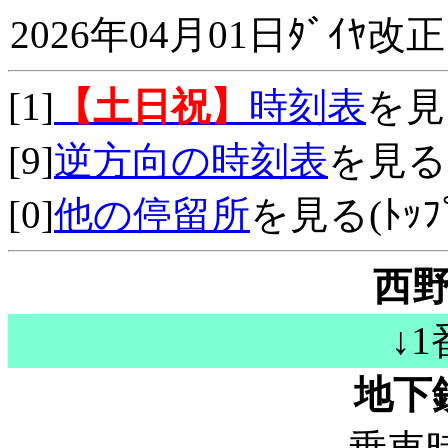
2026年04月01日ﾀﾞｲﾔ改正
[1]
【土日祝】
時刻表
を見
[9]
逆方向の時刻表
を見る
[0]
他の停留所
を見る(ﾄｯﾌﾟ
西野
↓
地下