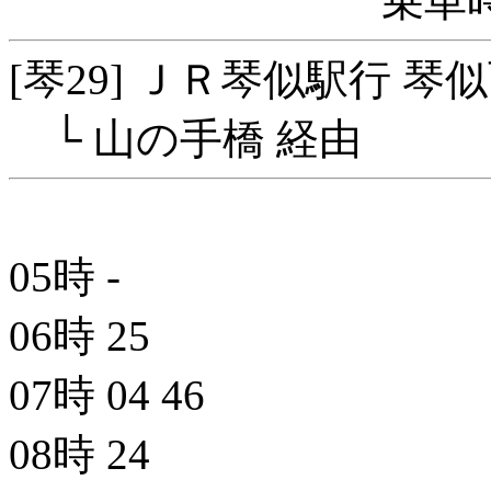
乗車時
[琴29] ＪＲ琴似駅行 琴
└ 山の手橋 経由
05時
-
06時
25
07時
04
46
08時
24