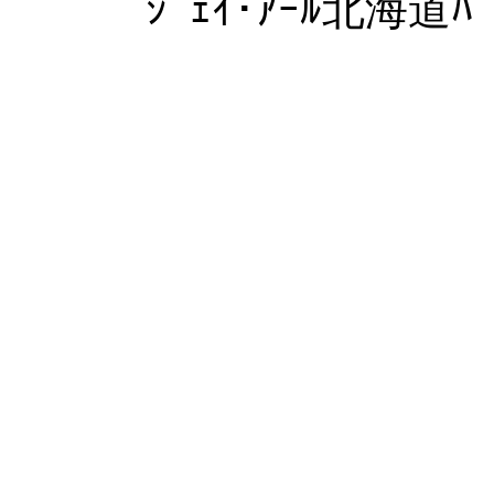
ｼﾞｪｲ･ｱｰﾙ北海道ﾊﾞ