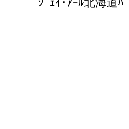
ｼﾞｪｲ･ｱｰﾙ北海道ﾊﾞ