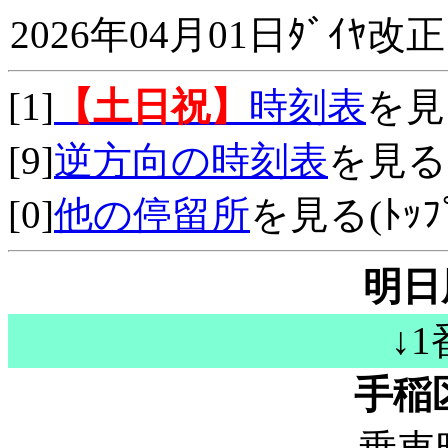
2026年04月01日ﾀﾞｲﾔ改正
[1]
【土日祝】
時刻表
を見
[9]
逆方向の時刻表
を見る
[0]
他の停留所
を見る(ﾄｯﾌﾟ
明日
↓
手稲