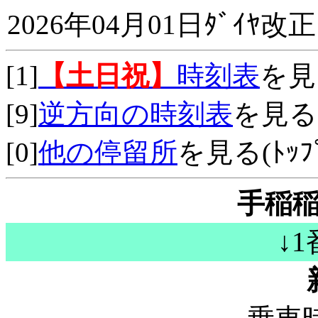
2026年04月01日ﾀﾞｲﾔ改正
[1]
【土日祝】
時刻表
を見
[9]
逆方向の時刻表
を見る
[0]
他の停留所
を見る(ﾄｯﾌﾟ
手稲稲
↓