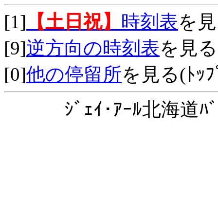
[1]
【土日祝】
時刻表
を見
[9]
逆方向の時刻表
を見る
[0]
他の停留所
を見る(ﾄｯﾌﾟ
ｼﾞｪｲ･ｱｰﾙ北海道ﾊﾞ