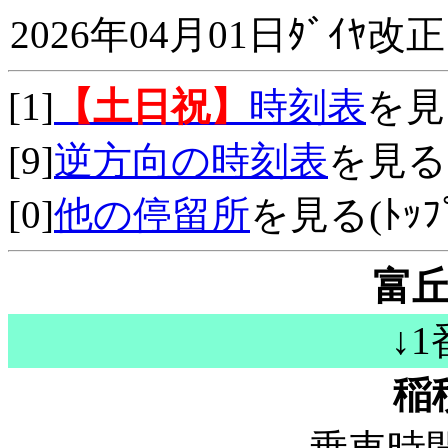
2026年04月01日ﾀﾞｲﾔ改正
[1]
【土日祝】
時刻表
を見
[9]
逆方向の時刻表
を見る
[0]
他の停留所
を見る(ﾄｯﾌﾟ
富
↓
稲