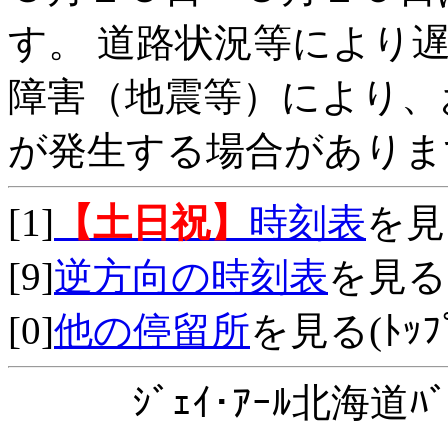
す。 道路状況等により
障害（地震等）により、
が発生する場合がありま
[1]
【土日祝】
時刻表
を見
[9]
逆方向の時刻表
を見る
[0]
他の停留所
を見る(ﾄｯﾌﾟ
ｼﾞｪｲ･ｱｰﾙ北海道ﾊﾞ