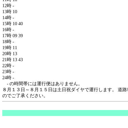
12時
-
13時
10
14時
-
15時
10
40
16時
-
17時
09
39
18時
-
19時
11
20時
13
21時
13
43
22時
-
23時
-
24時
-
- の時間帯には運行便はありません。
８月１３日～８月１５日は土日祝ダイヤで運行します。 道路
のでご了承ください。