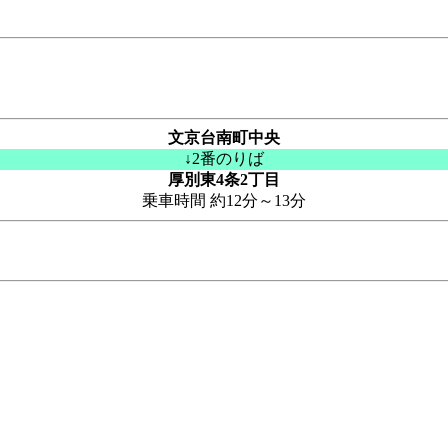
文京台南町中央
↓2番のりば
厚別東4条2丁目
乗車時間 約12分～13分