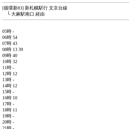
[循環新83] 新札幌駅行 文京台線
└ 大麻駅南口 経由
05時
-
06時
54
07時
43
08時
13
39
09時
40
10時
32
11時
-
12時
12
13時
-
14時
12
15時
-
16時
10
17時
-
18時
11
19時
-
20時
-
21時
-