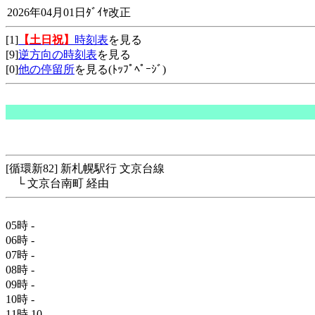
2026年04月01日ﾀﾞｲﾔ改正
[1]
【土日祝】
時刻表
を見る
[9]
逆方向の時刻表
を見る
[0]
他の停留所
を見る(ﾄｯﾌﾟﾍﾟｰｼﾞ)
[循環新82] 新札幌駅行 文京台線
└ 文京台南町 経由
05時
-
06時
-
07時
-
08時
-
09時
-
10時
-
11時
10