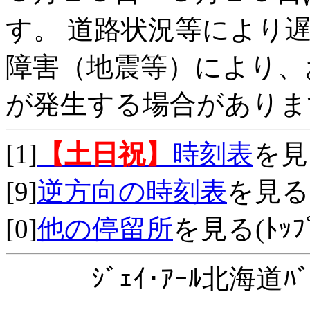
す。 道路状況等により
障害（地震等）により、
が発生する場合がありま
[1]
【土日祝】
時刻表
を見
[9]
逆方向の時刻表
を見る
[0]
他の停留所
を見る(ﾄｯﾌﾟ
ｼﾞｪｲ･ｱｰﾙ北海道ﾊﾞ