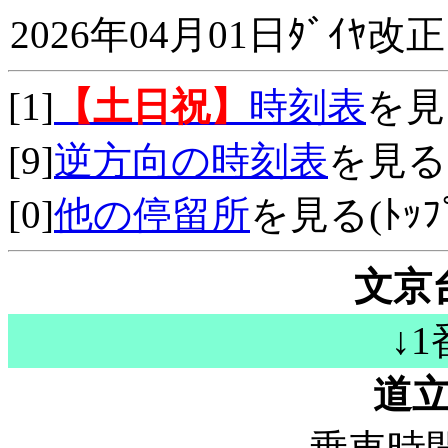
2026年04月01日ﾀﾞｲﾔ改正
[1]
【土日祝】
時刻表
を見
[9]
逆方向の時刻表
を見る
[0]
他の停留所
を見る(ﾄｯﾌﾟ
文京
↓
道