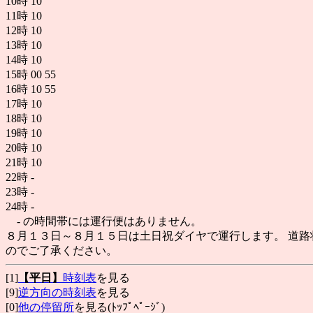
10時
10
11時
10
12時
10
13時
10
14時
10
15時
00
55
16時
10
55
17時
10
18時
10
19時
10
20時
10
21時
10
22時
-
23時
-
24時
-
- の時間帯には運行便はありません。
８月１３日～８月１５日は土日祝ダイヤで運行します。 道路
のでご了承ください。
[1]
【平日】
時刻表
を見る
[9]
逆方向の時刻表
を見る
[0]
他の停留所
を見る(ﾄｯﾌﾟﾍﾟｰｼﾞ)