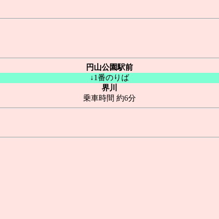
円山公園駅前
↓1番のりば
界川
乗車時間 約6分