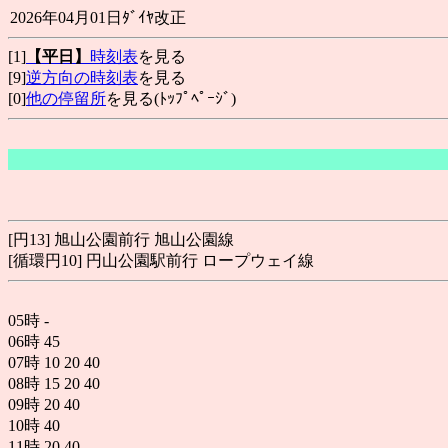
2026年04月01日ﾀﾞｲﾔ改正
[1]
【平日】
時刻表
を見る
[9]
逆方向の時刻表
を見る
[0]
他の停留所
を見る(ﾄｯﾌﾟﾍﾟｰｼﾞ)
[円13] 旭山公園前行 旭山公園線
[循環円10] 円山公園駅前行 ロープウェイ線
05時
-
06時
45
07時
10
20
40
08時
15
20
40
09時
20
40
10時
40
11時
20
40