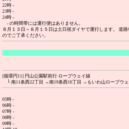
22時
-
23時
-
24時
-
- の時間帯には運行便はありません。
８月１３日～８月１５日は土日祝ダイヤで運行します。 道路
のでご了承ください。
[循環円11] 円山公園駅前行 ロープウェイ線
└ 南11条西22丁目 →南19条西16丁目 →もいわ山ロープウェ
05時
-
06時
-
07時
-
08時
-
09時
-