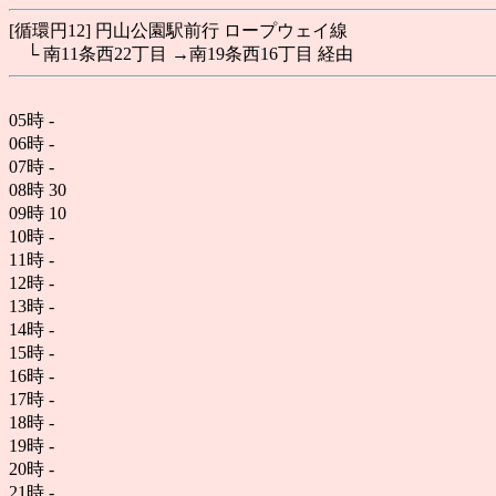
[循環円12] 円山公園駅前行 ロープウェイ線
└ 南11条西22丁目 →南19条西16丁目 経由
05時
-
06時
-
07時
-
08時
30
09時
10
10時
-
11時
-
12時
-
13時
-
14時
-
15時
-
16時
-
17時
-
18時
-
19時
-
20時
-
21時
-