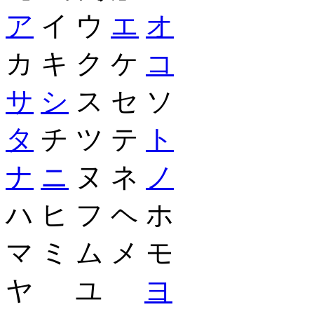
ア
イ ウ
エ
オ
カ キ ク ケ
コ
サ
シ
ス セ ソ
タ
チ ツ テ
ト
ナ
ニ
ヌ ネ
ノ
ハ ヒ フ ヘ ホ
マ ミ ム メ モ
ヤ ユ
ヨ