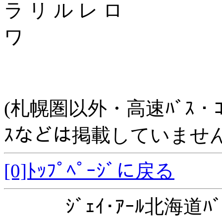
ラ リ ル レ ロ
ワ
(札幌圏以外・高速ﾊﾞｽ・ｺﾐｭﾆ
ｽなどは掲載していません
[0]ﾄｯﾌﾟﾍﾟｰｼﾞに戻る
ｼﾞｪｲ･ｱｰﾙ北海道ﾊﾞ