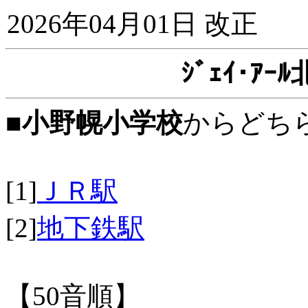
2026年04月01日 改正
ｼﾞｪｲ･ｱ
■
小野幌小学校
からどち
[1]
ＪＲ駅
[2]
地下鉄駅
【50音順】