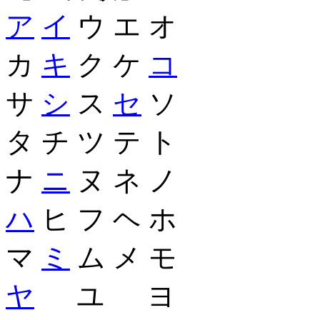
ア
イ
ウ エ オ
カ
キ
ク ケ
コ
サ
シ
ス
セ
ソ
タ チ ツ テ ト
ナ
ニ
ヌ ネ ノ
ハ
ヒ フ ヘ ホ
マ
ミ
ム メ モ
ヤ
ユ ヨ