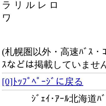
ラ リ ル レ ロ
ワ
(札幌圏以外・高速ﾊﾞｽ・ｺﾐｭﾆ
ｽなどは掲載していません
[0]ﾄｯﾌﾟﾍﾟｰｼﾞに戻る
ｼﾞｪｲ･ｱｰﾙ北海道ﾊﾞ