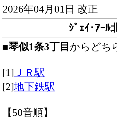
2026年04月01日 改正
ｼﾞｪｲ･ｱ
■
琴似1条3丁目
からどち
[1]
ＪＲ駅
[2]
地下鉄駅
【50音順】