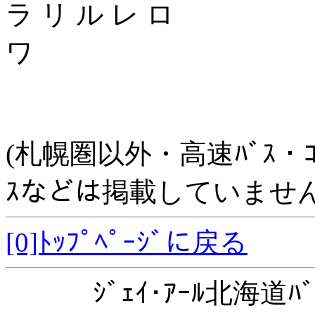
ラ リ ル レ ロ
ワ
(札幌圏以外・高速ﾊﾞｽ・ｺﾐｭﾆ
ｽなどは掲載していません
[0]ﾄｯﾌﾟﾍﾟｰｼﾞに戻る
ｼﾞｪｲ･ｱｰﾙ北海道ﾊﾞ