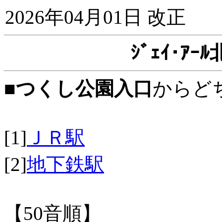
2026年04月01日 改正
ｼﾞｪｲ･ｱ
■
つくし公園入口
からど
[1]
ＪＲ駅
[2]
地下鉄駅
【50音順】