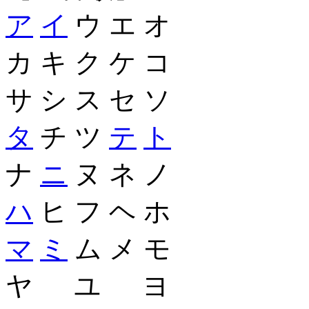
ア
イ
ウ エ オ
カ キ ク ケ コ
サ シ ス セ ソ
タ
チ ツ
テ
ト
ナ
ニ
ヌ ネ ノ
ハ
ヒ フ ヘ ホ
マ
ミ
ム メ モ
ヤ ユ ヨ