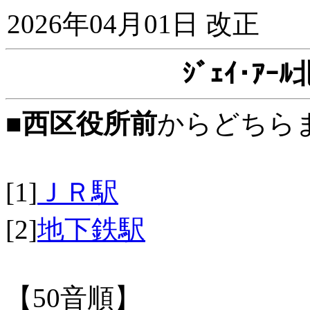
2026年04月01日 改正
ｼﾞｪｲ･ｱ
■
西区役所前
からどちら
[1]
ＪＲ駅
[2]
地下鉄駅
【50音順】