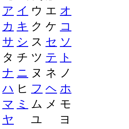
ア
イ
ウ エ
オ
カ
キ
ク ケ
コ
サ
シ
ス
セ
ソ
タ チ ツ
テ
ト
ナ
ニ
ヌ ネ ノ
ハ
ヒ
フ
ヘ
ホ
マ
ミ
ム メ モ
ヤ
ユ ヨ