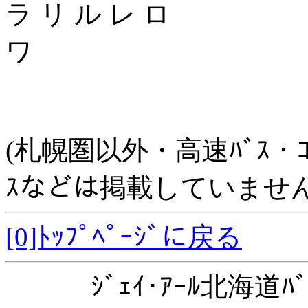
ラ リ ル レ ロ
ワ
(札幌圏以外・高速ﾊﾞｽ・ｺﾐｭﾆ
ｽなどは掲載していません
[0]ﾄｯﾌﾟﾍﾟｰｼﾞに戻る
ｼﾞｪｲ･ｱｰﾙ北海道ﾊﾞ