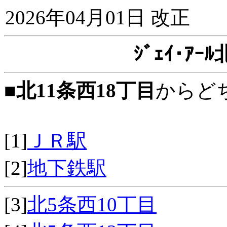
2026年04月01日 改正
ｼﾞｪｲ･ｱ
■
北11条西18丁目
からど
[1]
ＪＲ駅
[2]
地下鉄駅
[3]
北5条西10丁目