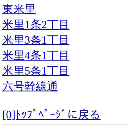
東米里
米里1条2丁目
米里3条1丁目
米里4条1丁目
米里5条1丁目
六号幹線通
[0]ﾄｯﾌﾟﾍﾟｰｼﾞに戻る