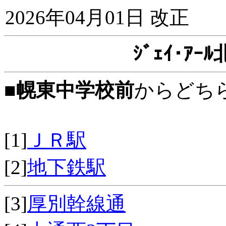
2026年04月01日 改正
ｼﾞｪｲ･ｱ
■
幌東中学校前
からどち
[1]
ＪＲ駅
[2]
地下鉄駅
[3]
厚別幹線通