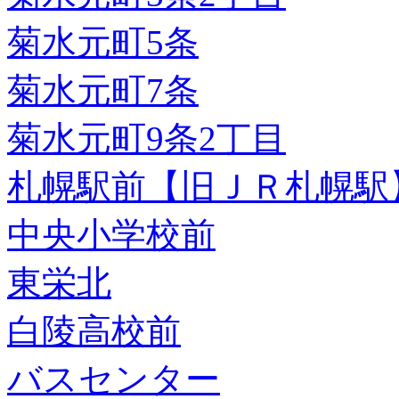
菊水元町5条
菊水元町7条
菊水元町9条2丁目
札幌駅前【旧ＪＲ札幌駅
中央小学校前
東栄北
白陵高校前
バスセンター