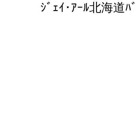
ｼﾞｪｲ･ｱｰﾙ北海道ﾊﾞ