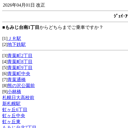
2026年04月01日 改正
ｼﾞｪｲ
■
もみじ台南1丁目
からどちらまでご乗車ですか？
[1]
ＪＲ駅
[2]
地下鉄駅
[3]
青葉町2丁目
[4]
青葉町8丁目
[5]
青葉町9丁目
[6]
青葉町中央
[7]
青葉通橋
[8]
熊の沢公園前
[9]
小林橋
札幌日大高校前
新札幌駅
虹ヶ丘6丁目
虹ヶ丘中央
虹ヶ丘東
もみじ台北7丁目