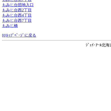
もみじ台団地入口
もみじ台西2丁目
もみじ台西4丁目
もみじ台西7丁目
もみじ橋
[0]ﾄｯﾌﾟﾍﾟｰｼﾞに戻る
ｼﾞｪｲ･ｱｰﾙ北海