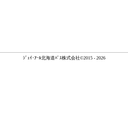
ｼﾞｪｲ･ｱｰﾙ北海道ﾊﾞｽ株式会社©2015 - 2026