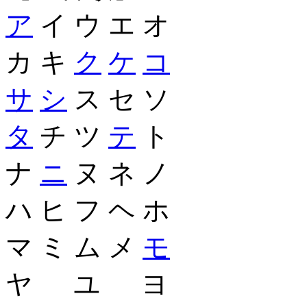
ア
イ ウ エ オ
カ キ
ク
ケ
コ
サ
シ
ス セ ソ
タ
チ ツ
テ
ト
ナ
ニ
ヌ ネ ノ
ハ ヒ フ ヘ ホ
マ ミ ム メ
モ
ヤ ユ ヨ