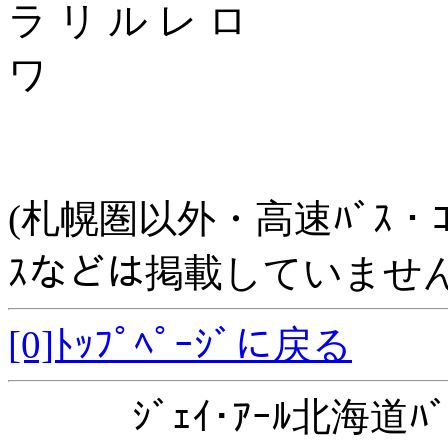
ラ リ ル レ ロ
ワ
(札幌圏以外・高速ﾊﾞｽ・ｺﾐｭﾆ
ｽなどは掲載していません
[0]ﾄｯﾌﾟﾍﾟｰｼﾞに戻る
ｼﾞｪｲ･ｱｰﾙ北海道ﾊﾞ