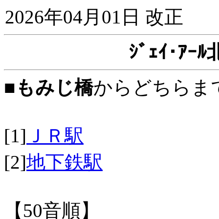
2026年04月01日 改正
ｼﾞｪｲ･ｱ
■
もみじ橋
からどちらま
[1]
ＪＲ駅
[2]
地下鉄駅
【50音順】