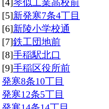
[4]
琴似工業高校前
[5]
新発寒7条4丁目
[6]
新陵小学校通
[7]
鉄工団地前
[8]
手稲駅北口
[9]
手稲区役所前
発寒8条10丁目
発寒12条5丁目
発寒14条14丁目