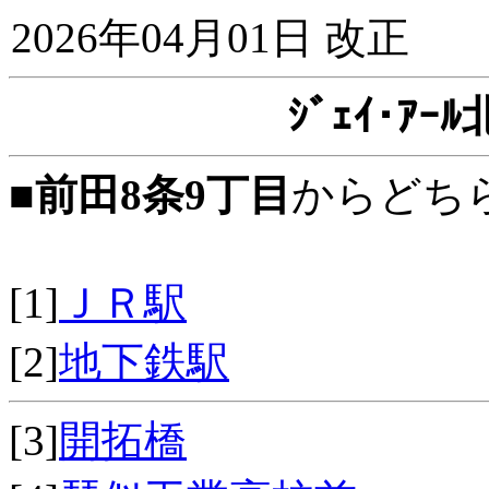
2026年04月01日 改正
ｼﾞｪｲ･ｱ
■
前田8条9丁目
からどち
[1]
ＪＲ駅
[2]
地下鉄駅
[3]
開拓橋