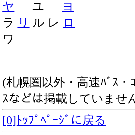
ヤ
ユ
ヨ
ラ
リ
ル レ
ロ
ワ
(札幌圏以外・高速ﾊﾞｽ・ｺﾐｭﾆ
ｽなどは掲載していません
[0]ﾄｯﾌﾟﾍﾟｰｼﾞに戻る