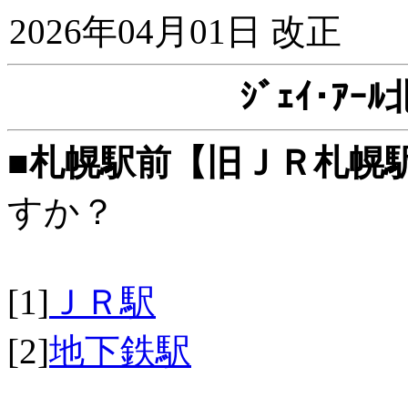
2026年04月01日 改正
ｼﾞｪｲ･ｱ
■
札幌駅前【旧ＪＲ札幌
すか？
[1]
ＪＲ駅
[2]
地下鉄駅