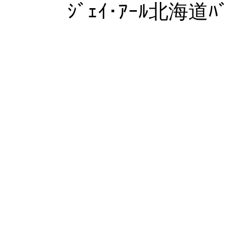
ｼﾞｪｲ･ｱｰﾙ北海道ﾊﾞ