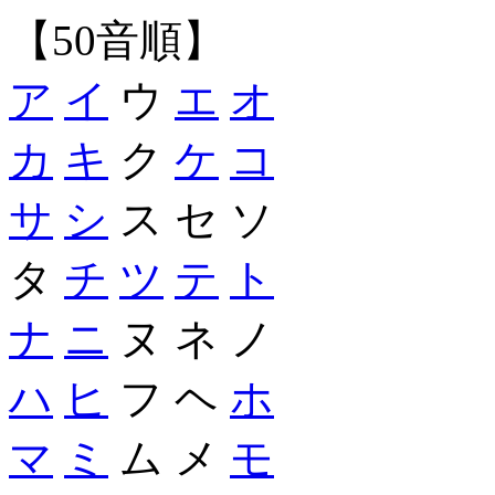
【50音順】
ア
イ
ウ
エ
オ
カ
キ
ク
ケ
コ
サ
シ
ス セ ソ
タ
チ
ツ
テ
ト
ナ
ニ
ヌ ネ ノ
ハ
ヒ
フ ヘ
ホ
マ
ミ
ム メ
モ