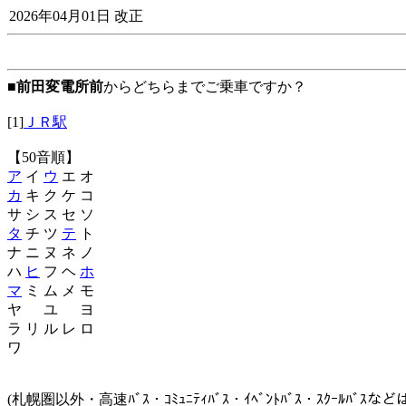
2026年04月01日 改正
■
前田変電所前
からどちらまでご乗車ですか？
[1]
ＪＲ駅
【50音順】
ア
イ
ウ
エ オ
カ
キ ク ケ コ
サ シ ス セ ソ
タ
チ ツ
テ
ト
ナ ニ ヌ ネ ノ
ハ
ヒ
フ ヘ
ホ
マ
ミ ム メ モ
ヤ ユ ヨ
ラ リ ル レ ロ
ワ
(札幌圏以外・高速ﾊﾞｽ・ｺﾐｭﾆﾃｨﾊﾞｽ・ｲﾍﾞﾝﾄﾊﾞｽ・ｽｸｰﾙﾊﾞ