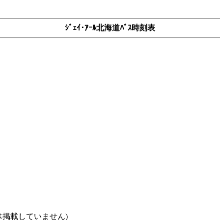
ｼﾞｪｲ･ｱｰﾙ北海道ﾊﾞｽ時刻表
ｽなどは掲載していません)