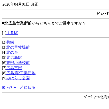
2026年04月01日 改正
ｼﾞｪｲ
■
北広島営業所前
からどちらまでご乗車ですか？
[1]
ＪＲ駅
[2]
共栄
[3]
北の里牧場前
[4]
北の台
[5]
北広島駅
[6]
東部小学校前
[7]
広島市街
[8]
広島第2工業団地
[9]
みはらし公園
[0]ﾄｯﾌﾟﾍﾟｰｼﾞに戻る
ｼﾞｪｲ･ｱｰﾙ北海