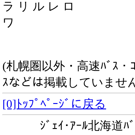
ラ リ ル レ ロ
ワ
(札幌圏以外・高速ﾊﾞｽ・ｺﾐｭﾆ
ｽなどは掲載していません
[0]ﾄｯﾌﾟﾍﾟｰｼﾞに戻る
ｼﾞｪｲ･ｱｰﾙ北海道ﾊﾞ