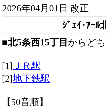
2026年04月01日 改正
ｼﾞｪｲ･ｱ
■
北5条西15丁目
からどち
[1]
ＪＲ駅
[2]
地下鉄駅
【50音順】