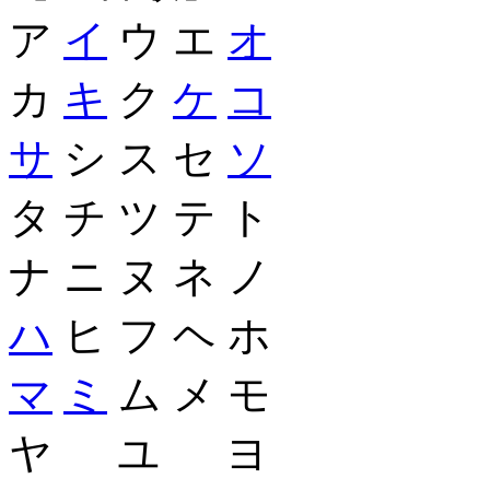
ア
イ
ウ エ
オ
カ
キ
ク
ケ
コ
サ
シ ス セ
ソ
タ チ ツ テ ト
ナ ニ ヌ ネ ノ
ハ
ヒ フ ヘ ホ
マ
ミ
ム メ モ
ヤ ユ ヨ