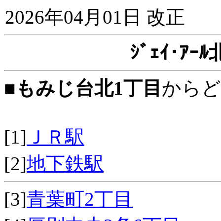
2026年04月01日 改正
ｼﾞｪｲ･ｱ
■
もみじ台北1丁目
からど
[1]
ＪＲ駅
[2]
地下鉄駅
[3]
青葉町2丁目