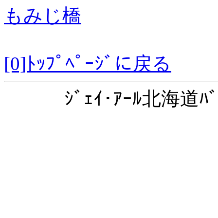
もみじ橋
[0]ﾄｯﾌﾟﾍﾟｰｼﾞに戻る
ｼﾞｪｲ･ｱｰﾙ北海道ﾊﾞ