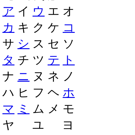
ア
イ
ウ
エ オ
カ
キ ク ケ
コ
サ
シ
ス セ ソ
タ
チ ツ
テ
ト
ナ
ニ
ヌ ネ ノ
ハ ヒ フ ヘ
ホ
マ
ミ
ム メ モ
ヤ ユ ヨ