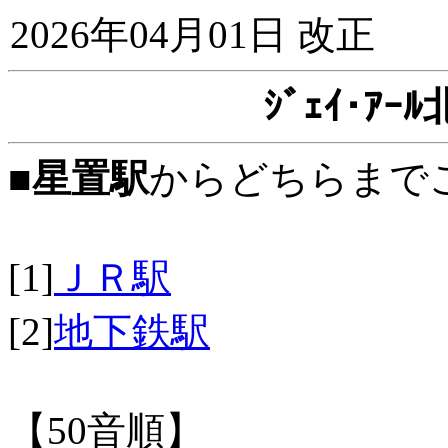
2026年04月01日 改正
ｼﾞｪｲ･ｱ
■
星置駅
からどちらまで
[1]
ＪＲ駅
[2]
地下鉄駅
【50音順】