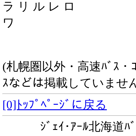
ラ リ ル レ ロ
ワ
(札幌圏以外・高速ﾊﾞｽ・ｺﾐｭﾆ
ｽなどは掲載していません
[0]ﾄｯﾌﾟﾍﾟｰｼﾞに戻る
ｼﾞｪｲ･ｱｰﾙ北海道ﾊﾞ