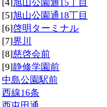
[4]
旭山公園通15丁目
[5]
旭山公園通18丁目
[6]
啓明ターミナル
[7]
界川
[8]
慈啓会前
[9]
静修学園前
中島公園駅前
西線16条
西屯田通