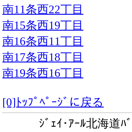
南11条西22丁目
南15条西19丁目
南16条西11丁目
南17条西18丁目
南19条西16丁目
[0]ﾄｯﾌﾟﾍﾟｰｼﾞに戻る
ｼﾞｪｲ･ｱｰﾙ北海道ﾊﾞ