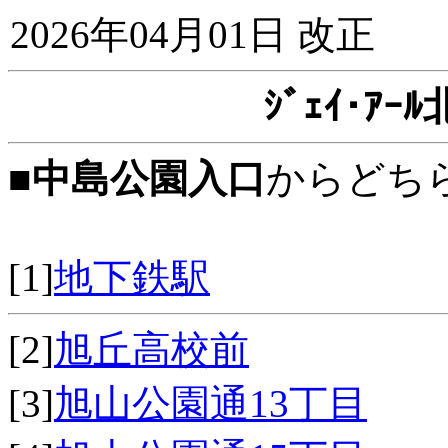
2026年04月01日 改正
ｼﾞｪｲ･ｱ
■
中島公園入口
からどち
[1]
地下鉄駅
[2]
旭丘高校前
[3]
旭山公園通13丁目