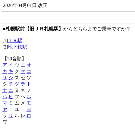
2026年04月01日 改正
■
札幌駅前【旧ＪＲ札幌駅】
からどちらまでご乗車ですか？
[1]
ＪＲ駅
[2]
地下鉄駅
【50音順】
ア
イ
ウ
エ
オ
カ
キ
ク
ケ
コ
サ
シ
ス セ ソ
タ
チ
ツ
テ
ト
ナ
ニ
ヌ ネ ノ
ハ
ヒ
フ ヘ
ホ
マ
ミ
ム メ
モ
ヤ
ユ
ヨ
ラ
リ
ル レ
ロ
ワ