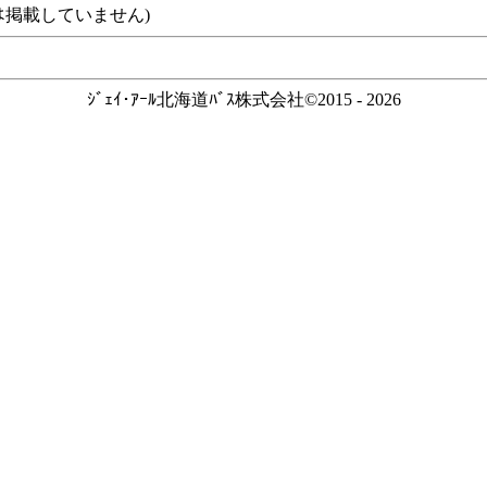
ｽなどは掲載していません)
ｼﾞｪｲ･ｱｰﾙ北海道ﾊﾞｽ株式会社©2015 - 2026