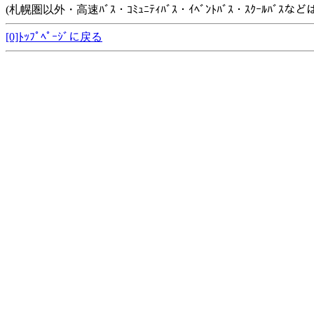
(札幌圏以外・高速ﾊﾞｽ・ｺﾐｭﾆﾃｨﾊﾞｽ・ｲﾍﾞﾝﾄﾊﾞｽ・ｽｸｰﾙﾊﾞ
[0]ﾄｯﾌﾟﾍﾟｰｼﾞに戻る