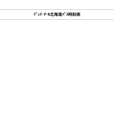
ｼﾞｪｲ･ｱｰﾙ北海道ﾊﾞｽ時刻表