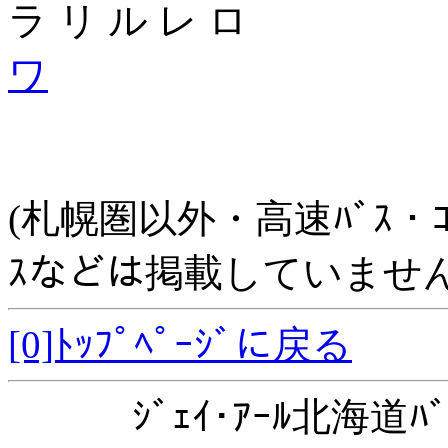
ラ リ ル レ ロ
ワ
(札幌圏以外・高速ﾊﾞｽ・ｺﾐｭﾆ
ｽなどは掲載していません
[0]ﾄｯﾌﾟﾍﾟｰｼﾞに戻る
ｼﾞｪｲ･ｱｰﾙ北海道ﾊﾞ