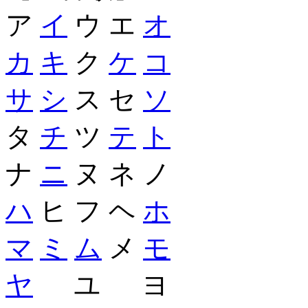
ア
イ
ウ エ
オ
カ
キ
ク
ケ
コ
サ
シ
ス セ
ソ
タ
チ
ツ
テ
ト
ナ
ニ
ヌ ネ ノ
ハ
ヒ フ ヘ
ホ
マ
ミ
ム
メ
モ
ヤ
ユ ヨ