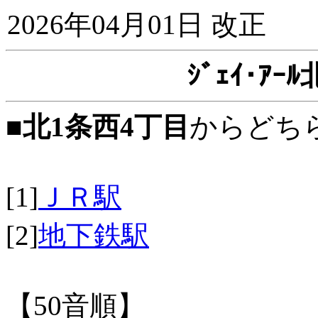
2026年04月01日 改正
ｼﾞｪｲ･ｱ
■
北1条西4丁目
からどち
[1]
ＪＲ駅
[2]
地下鉄駅
【50音順】