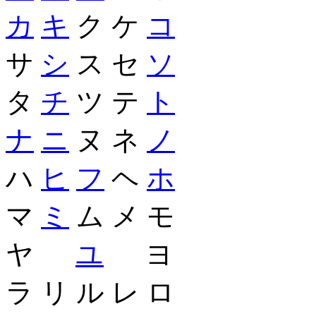
カ
キ
ク ケ
コ
サ
シ
ス セ
ソ
タ
チ
ツ テ
ト
ナ
ニ
ヌ ネ
ノ
ハ
ヒ
フ
ヘ
ホ
マ
ミ
ム メ モ
ヤ
ユ
ヨ
ラ リ ル レ ロ