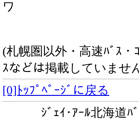
ワ
(札幌圏以外・高速ﾊﾞｽ・ｺﾐｭﾆ
ｽなどは掲載していません
[0]ﾄｯﾌﾟﾍﾟｰｼﾞに戻る
ｼﾞｪｲ･ｱｰﾙ北海道ﾊﾞ