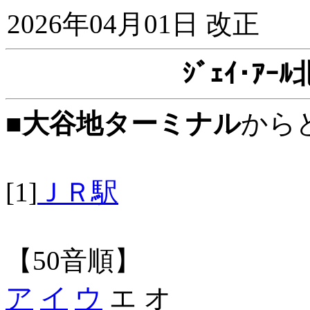
2026年04月01日 改正
ｼﾞｪｲ･ｱ
■
大谷地ターミナル
から
[1]
ＪＲ駅
【50音順】
ア
イ
ウ
エ オ