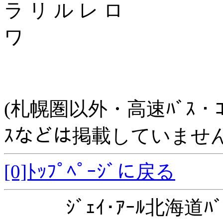
ラ リ ル レ ロ
ワ
(札幌圏以外・高速ﾊﾞｽ・ｺﾐｭﾆ
ｽなどは掲載していません
[0]ﾄｯﾌﾟﾍﾟｰｼﾞに戻る
ｼﾞｪｲ･ｱｰﾙ北海道ﾊﾞ