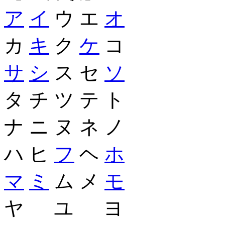
ア
イ
ウ エ
オ
カ
キ
ク
ケ
コ
サ
シ
ス セ
ソ
タ チ ツ テ ト
ナ ニ ヌ ネ ノ
ハ ヒ
フ
ヘ
ホ
マ
ミ
ム メ
モ
ヤ ユ ヨ