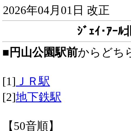
2026年04月01日 改正
ｼﾞｪｲ･ｱ
■
円山公園駅前
からどち
[1]
ＪＲ駅
[2]
地下鉄駅
【50音順】