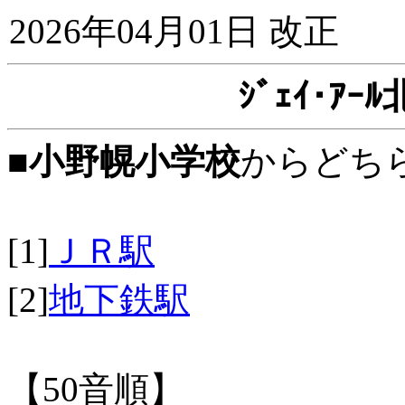
2026年04月01日 改正
ｼﾞｪｲ･ｱ
■
小野幌小学校
からどち
[1]
ＪＲ駅
[2]
地下鉄駅
【50音順】