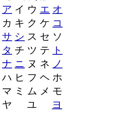
ア
イ ウ
エ
オ
カ キ ク ケ
コ
サ
シ
ス セ ソ
タ
チ ツ テ
ト
ナ
ニ
ヌ ネ
ノ
ハ ヒ フ ヘ ホ
マ ミ ム メ モ
ヤ ユ
ヨ