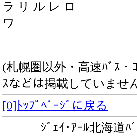
ラ リ ル レ ロ
ワ
(札幌圏以外・高速ﾊﾞｽ・ｺﾐｭﾆ
ｽなどは掲載していません
[0]ﾄｯﾌﾟﾍﾟｰｼﾞに戻る
ｼﾞｪｲ･ｱｰﾙ北海道ﾊﾞ