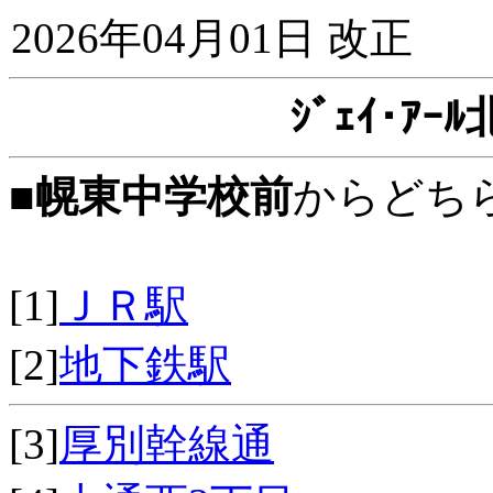
2026年04月01日 改正
ｼﾞｪｲ･ｱ
■
幌東中学校前
からどち
[1]
ＪＲ駅
[2]
地下鉄駅
[3]
厚別幹線通