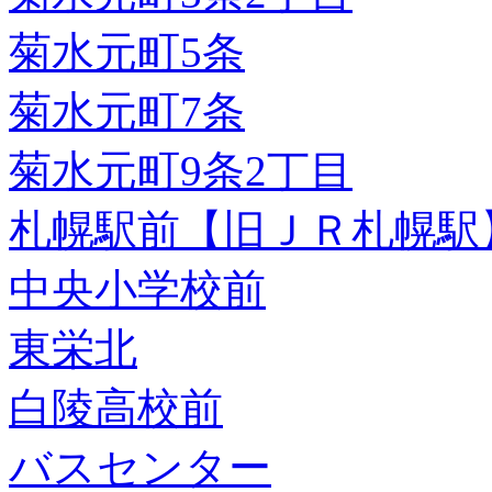
菊水元町5条
菊水元町7条
菊水元町9条2丁目
札幌駅前【旧ＪＲ札幌駅
中央小学校前
東栄北
白陵高校前
バスセンター