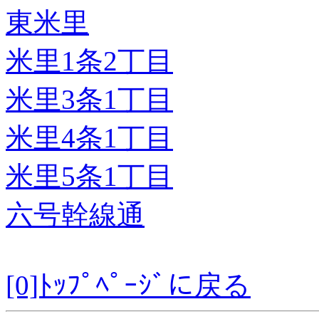
東米里
米里1条2丁目
米里3条1丁目
米里4条1丁目
米里5条1丁目
六号幹線通
[0]ﾄｯﾌﾟﾍﾟｰｼﾞに戻る