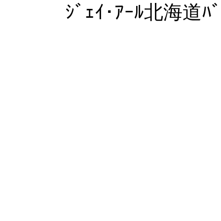
ｼﾞｪｲ･ｱｰﾙ北海道ﾊﾞ