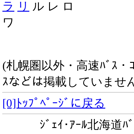
ラ
リ
ル レ ロ
ワ
(札幌圏以外・高速ﾊﾞｽ・ｺﾐｭﾆ
ｽなどは掲載していません
[0]ﾄｯﾌﾟﾍﾟｰｼﾞに戻る
ｼﾞｪｲ･ｱｰﾙ北海道ﾊﾞ