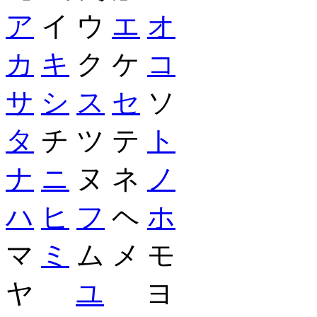
ア
イ ウ
エ
オ
カ
キ
ク ケ
コ
サ
シ
ス
セ
ソ
タ
チ ツ テ
ト
ナ
ニ
ヌ ネ
ノ
ハ
ヒ
フ
ヘ
ホ
マ
ミ
ム メ モ
ヤ
ユ
ヨ