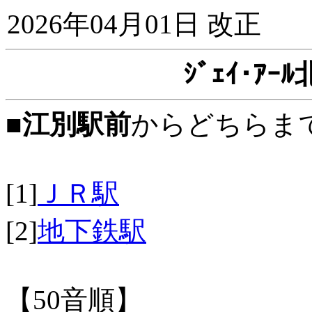
2026年04月01日 改正
ｼﾞｪｲ･ｱ
■
江別駅前
からどちらま
[1]
ＪＲ駅
[2]
地下鉄駅
【50音順】