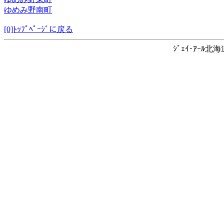
ゆめみ野南町
[0]ﾄｯﾌﾟﾍﾟｰｼﾞに戻る
ｼﾞｪｲ･ｱｰﾙ北海