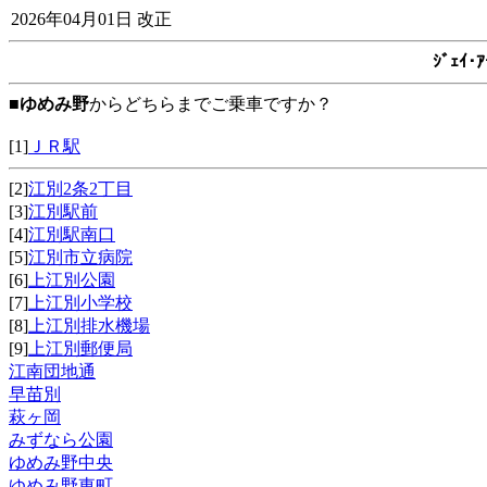
2026年04月01日 改正
ｼﾞｪｲ
■
ゆめみ野
からどちらまでご乗車ですか？
[1]
ＪＲ駅
[2]
江別2条2丁目
[3]
江別駅前
[4]
江別駅南口
[5]
江別市立病院
[6]
上江別公園
[7]
上江別小学校
[8]
上江別排水機場
[9]
上江別郵便局
江南団地通
早苗別
萩ヶ岡
みずなら公園
ゆめみ野中央
ゆめみ野東町