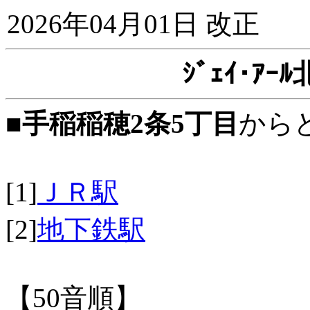
2026年04月01日 改正
ｼﾞｪｲ･ｱ
■
手稲稲穂2条5丁目
から
[1]
ＪＲ駅
[2]
地下鉄駅
【50音順】