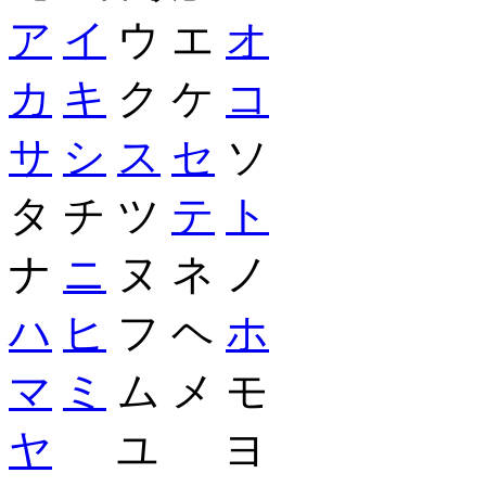
ア
イ
ウ エ
オ
カ
キ
ク ケ
コ
サ
シ
ス
セ
ソ
タ チ ツ
テ
ト
ナ
ニ
ヌ ネ ノ
ハ
ヒ
フ ヘ
ホ
マ
ミ
ム メ モ
ヤ
ユ ヨ