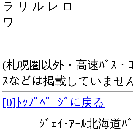
ラ リ ル レ ロ
ワ
(札幌圏以外・高速ﾊﾞｽ・ｺﾐｭﾆ
ｽなどは掲載していません
[0]ﾄｯﾌﾟﾍﾟｰｼﾞに戻る
ｼﾞｪｲ･ｱｰﾙ北海道ﾊﾞ