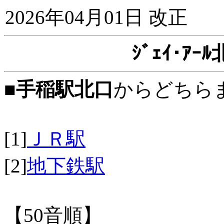
2026年04月01日 改正
ｼﾞｪｲ･ｱ
■
手稲駅北口
からどちら
[1]
ＪＲ駅
[2]
地下鉄駅
【50音順】