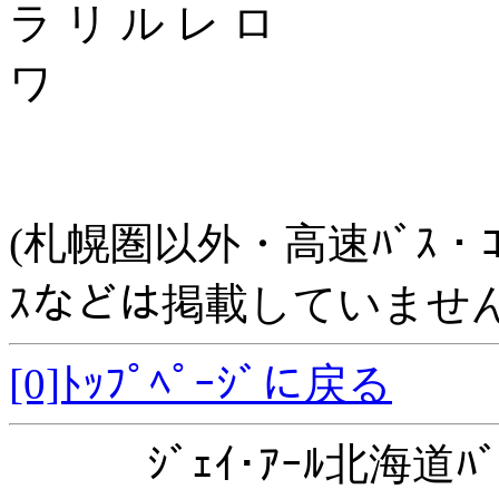
ラ リ ル レ ロ
ワ
(札幌圏以外・高速ﾊﾞｽ・ｺﾐｭﾆ
ｽなどは掲載していません
[0]ﾄｯﾌﾟﾍﾟｰｼﾞに戻る
ｼﾞｪｲ･ｱｰﾙ北海道ﾊﾞ