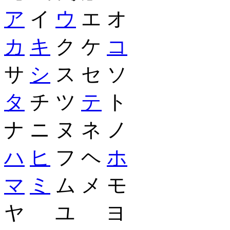
ア
イ
ウ
エ オ
カ
キ
ク ケ
コ
サ
シ
ス セ ソ
タ
チ ツ
テ
ト
ナ ニ ヌ ネ ノ
ハ
ヒ
フ ヘ
ホ
マ
ミ
ム メ モ
ヤ ユ ヨ