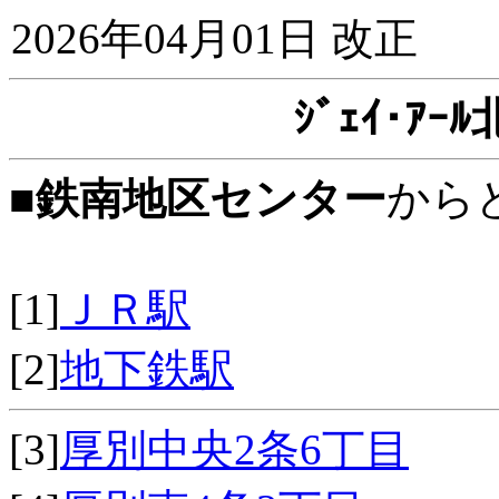
2026年04月01日 改正
ｼﾞｪｲ･ｱ
■
鉄南地区センター
から
[1]
ＪＲ駅
[2]
地下鉄駅
[3]
厚別中央2条6丁目