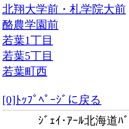
北翔大学前・札学院大前
酪農学園前
若葉1丁目
若葉5丁目
若葉町西
[0]ﾄｯﾌﾟﾍﾟｰｼﾞに戻る
ｼﾞｪｲ･ｱｰﾙ北海道ﾊﾞ