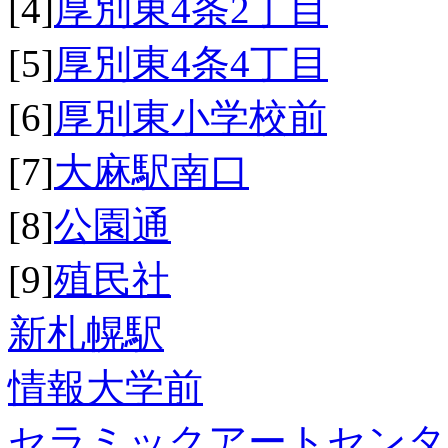
[4]
厚別東4条2丁目
[5]
厚別東4条4丁目
[6]
厚別東小学校前
[7]
大麻駅南口
[8]
公園通
[9]
殖民社
新札幌駅
情報大学前
セラミックアートセンタ