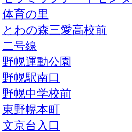
体育の里
とわの森三愛高校前
二号線
野幌運動公園
野幌駅南口
野幌中学校前
東野幌本町
文京台入口