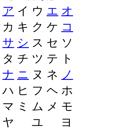
ア
イ ウ
エ
オ
カ キ ク ケ
コ
サ
シ
ス セ ソ
タ チ ツ テ ト
ナ
ニ
ヌ ネ
ノ
ハ ヒ フ ヘ ホ
マ ミ ム メ モ
ヤ ユ ヨ