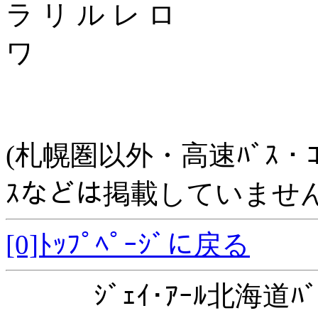
ラ リ ル レ ロ
ワ
(札幌圏以外・高速ﾊﾞｽ・ｺﾐｭﾆ
ｽなどは掲載していません
[0]ﾄｯﾌﾟﾍﾟｰｼﾞに戻る
ｼﾞｪｲ･ｱｰﾙ北海道ﾊﾞ