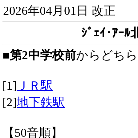
2026年04月01日 改正
ｼﾞｪｲ･ｱ
■
第2中学校前
からどちら
[1]
ＪＲ駅
[2]
地下鉄駅
【50音順】