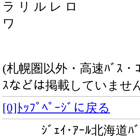
ラ リ ル レ ロ
ワ
(札幌圏以外・高速ﾊﾞｽ・ｺﾐｭﾆ
ｽなどは掲載していません
[0]ﾄｯﾌﾟﾍﾟｰｼﾞに戻る
ｼﾞｪｲ･ｱｰﾙ北海道ﾊﾞ