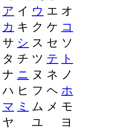
ア
イ
ウ
エ オ
カ
キ ク ケ
コ
サ
シ
ス セ ソ
タ チ ツ
テ
ト
ナ
ニ
ヌ ネ ノ
ハ ヒ フ ヘ
ホ
マ
ミ
ム メ モ
ヤ ユ ヨ