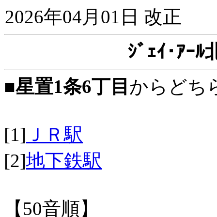
2026年04月01日 改正
ｼﾞｪｲ･ｱ
■
星置1条6丁目
からどち
[1]
ＪＲ駅
[2]
地下鉄駅
【50音順】