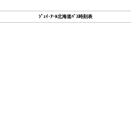
ｼﾞｪｲ･ｱｰﾙ北海道ﾊﾞｽ時刻表