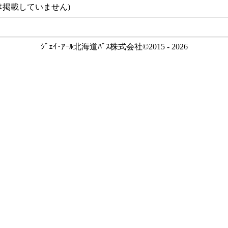
ｽなどは掲載していません)
ｼﾞｪｲ･ｱｰﾙ北海道ﾊﾞｽ株式会社©2015 - 2026