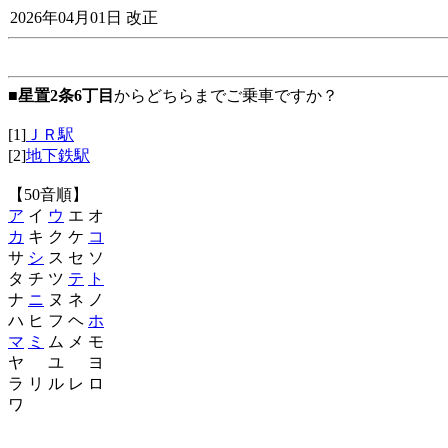
2026年04月01日 改正
■
星置2条6丁目
からどちらまでご乗車ですか？
[1]
ＪＲ駅
[2]
地下鉄駅
【50音順】
ア
イ
ウ
エ オ
カ
キ ク ケ
コ
サ
シ
ス セ ソ
タ チ ツ
テ
ト
ナ
ニ
ヌ ネ ノ
ハ ヒ フ ヘ
ホ
マ
ミ
ム メ モ
ヤ ユ ヨ
ラ リ ル レ ロ
ワ