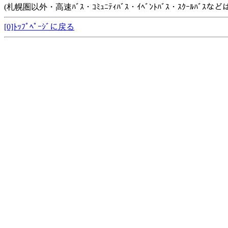
(札幌圏以外・高速ﾊﾞｽ・ｺﾐｭﾆﾃｨﾊﾞｽ・ｲﾍﾞﾝﾄﾊﾞｽ・ｽｸｰﾙﾊﾞ
[0]ﾄｯﾌﾟﾍﾟｰｼﾞに戻る