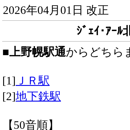
2026年04月01日 改正
ｼﾞｪｲ･ｱ
■
上野幌駅通
からどちら
[1]
ＪＲ駅
[2]
地下鉄駅
【50音順】