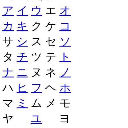
ア
イ
ウ
エ
オ
カ
キ
ク ケ
コ
サ
シ
ス セ
ソ
タ
チ
ツ テ
ト
ナ
ニ
ヌ ネ
ノ
ハ
ヒ
フ
ヘ
ホ
マ
ミ
ム メ モ
ヤ
ユ
ヨ