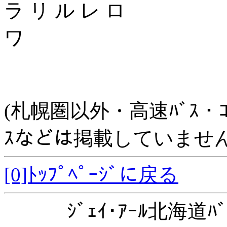
ラ リ ル レ ロ
ワ
(札幌圏以外・高速ﾊﾞｽ・ｺﾐｭﾆ
ｽなどは掲載していません
[0]ﾄｯﾌﾟﾍﾟｰｼﾞに戻る
ｼﾞｪｲ･ｱｰﾙ北海道ﾊﾞ