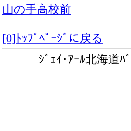
山の手高校前
[0]ﾄｯﾌﾟﾍﾟｰｼﾞに戻る
ｼﾞｪｲ･ｱｰﾙ北海道ﾊﾞ