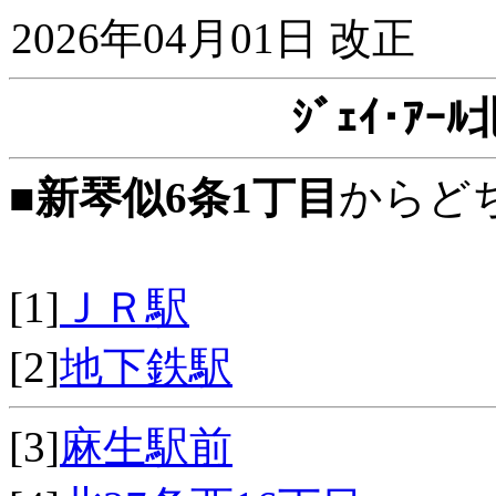
2026年04月01日 改正
ｼﾞｪｲ･ｱ
■
新琴似6条1丁目
からど
[1]
ＪＲ駅
[2]
地下鉄駅
[3]
麻生駅前