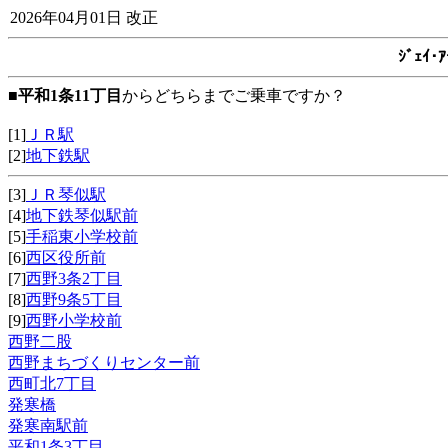
2026年04月01日 改正
ｼﾞｪｲ
■
平和1条11丁目
からどちらまでご乗車ですか？
[1]
ＪＲ駅
[2]
地下鉄駅
[3]
ＪＲ琴似駅
[4]
地下鉄琴似駅前
[5]
手稲東小学校前
[6]
西区役所前
[7]
西野3条2丁目
[8]
西野9条5丁目
[9]
西野小学校前
西野二股
西野まちづくりセンター前
西町北7丁目
発寒橋
発寒南駅前
平和1条3丁目