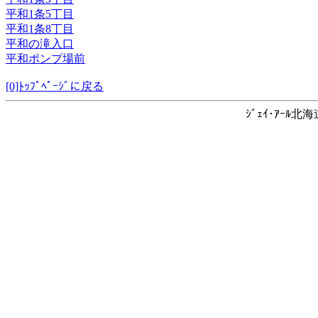
平和1条5丁目
平和1条8丁目
平和の滝入口
平和ポンプ場前
[0]ﾄｯﾌﾟﾍﾟｰｼﾞに戻る
ｼﾞｪｲ･ｱｰﾙ北海