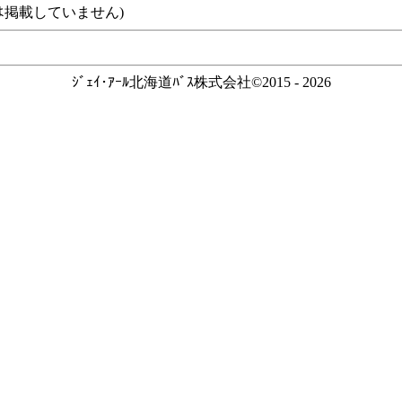
ｽなどは掲載していません)
ｼﾞｪｲ･ｱｰﾙ北海道ﾊﾞｽ株式会社©2015 - 2026