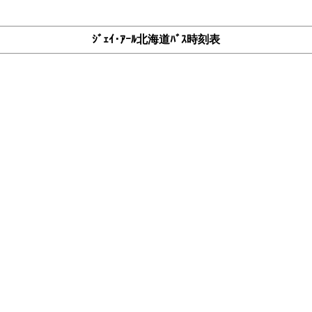
ｼﾞｪｲ･ｱｰﾙ北海道ﾊﾞｽ時刻表