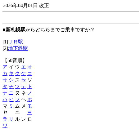
2026年04月01日 改正
■
新札幌駅
からどちらまでご乗車ですか？
[1]
ＪＲ駅
[2]
地下鉄駅
【50音順】
ア
イ ウ
エ
オ
カ
キ
ク
ケ
コ
サ
シ
ス
セ
ソ
タ
チ
ツ
テ
ト
ナ
ニ
ヌ ネ
ノ
ハ
ヒ
フ
ヘ
ホ
マ
ミ
ム メ
モ
ヤ ユ
ヨ
ラ
リ
ル レ ロ
ワ