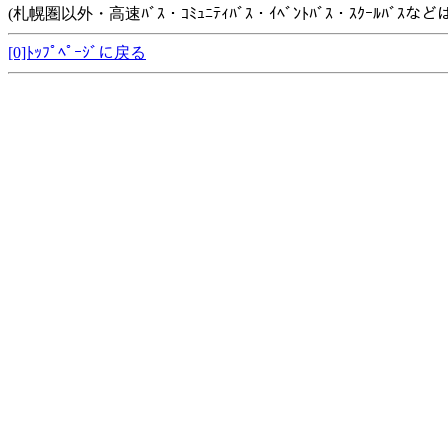
(札幌圏以外・高速ﾊﾞｽ・ｺﾐｭﾆﾃｨﾊﾞｽ・ｲﾍﾞﾝﾄﾊﾞｽ・ｽｸｰﾙﾊﾞ
[0]ﾄｯﾌﾟﾍﾟｰｼﾞに戻る