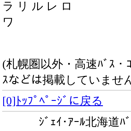
ラ リ ル レ ロ
ワ
(札幌圏以外・高速ﾊﾞｽ・ｺﾐｭﾆ
ｽなどは掲載していません
[0]ﾄｯﾌﾟﾍﾟｰｼﾞに戻る
ｼﾞｪｲ･ｱｰﾙ北海道ﾊﾞ